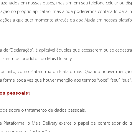
zenados em nossas bases, mas sim em seu telefone celular ou dispo
cação no próprio aplicativo, mas ainda poderemos contatá-lo para 
formações a qualquer momento através da aba Ajuda em nossas plataf
 de “Declaração”, é aplicável àqueles que acessarem ou se cadastr
lizarem os produtos do Mais Delivery.
conjunto, como Plataforma ou Plataformas. Quando houver menção ao
 forma, toda vez que houver menção aos termos “você”, “seu”, “sua”
os pessoais?
decide sobre o tratamento de dados pessoais.
 Plataforma, o Mais Delivery exerce o papel de controlador do 
ito na presente Declaração.