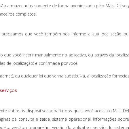
ão armazenadas somente de forma anonimizada pelo Mais Delivery (6
nceiros completos.
s precisamos que você também nos informe a sua localização ou 
o que você inserir manualmente no aplicativo, ou através da localiz
des de localização) e confirmada por você.
 Internet), ou qualquer lei que venha substituí-la, a localização forne
serviços
 sobre os dispositivos a partir dos quais você acessa o Mais Deli
 páginas de consulta e saída, sistema operacional, informações sob
odelo, versão do aparelho, versão do aplicativo, versão do sistema