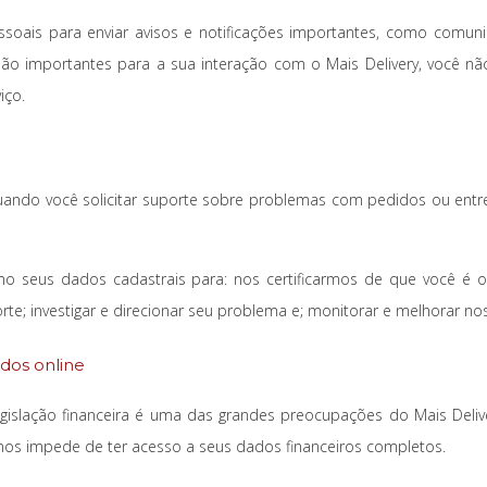
oais para enviar avisos e notificações importantes, como comun
são importantes para a sua interação com o Mais Delivery, você n
iço.
do você solicitar suporte sobre problemas com pedidos ou entreg
o seus dados cadastrais para: nos certificarmos de que você é o
rte; investigar e direcionar seu problema e; monitorar e melhorar 
dos online
islação financeira é uma das grandes preocupações do Mais Deliv
nos impede de ter acesso a seus dados financeiros completos.